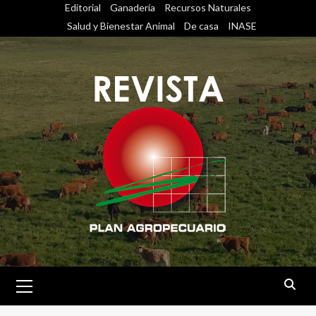
Saltar
Editorial
Ganadería
Recursos Naturales
al
Salud y Bienestar Animal
De casa
INASE
contenido
Menú
primario