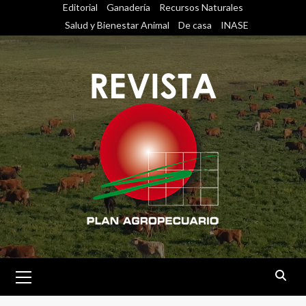
Saltar
Editorial
Ganadería
Recursos Naturales
al
Salud y Bienestar Animal
De casa
INASE
contenido
Menú
primario