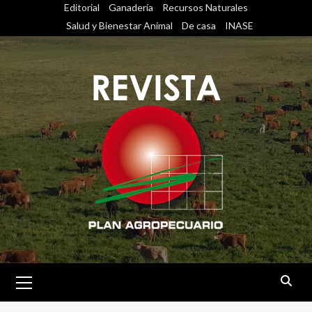
Saltar
Editorial
Ganadería
Recursos Naturales
al
Salud y Bienestar Animal
De casa
INASE
contenido
Menú
primario